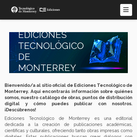
Pasar
al
contenido
principal
EDICIONES
TECNOLÓGICO
DE
MONTERREY
Bienvenido/a al sitio oficial de Ediciones Tecnológico de
Monterrey. Aquí encontrarás información sobre quiénes
somos, nuestro catálogo de obras, puntos de distribución
digital y cómo puedes publicar con nosotros.
¡Descúbrenos!
Ediciones Tecnológico de Monterrey es una editorial
dedicada a la creación de publicaciones académicas,
científicas y culturales, ofreciendo tanto obras impresas como
digitales. Estas publicaciones buscan crear diálogos con