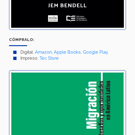
CÓMPRALO:
Digital:
Amazon
,
Apple Books
,
Google Play
Impreso:
Tec Store